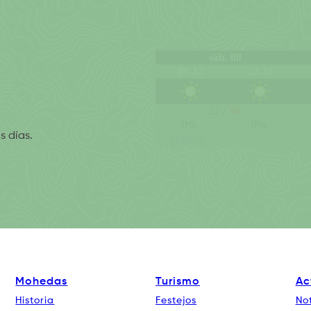
s días.
Mohedas
Turismo
Ac
Historia
Festejos
Not