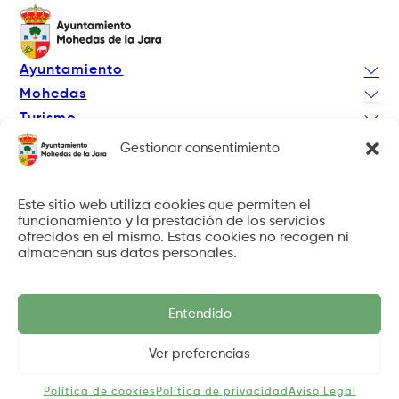
Ayuntamiento
Mohedas
Turismo
Actualidad
Gestionar consentimiento
Facebook
Instagram
Este sitio web utiliza cookies que permiten el
funcionamiento y la prestación de los servicios
ofrecidos en el mismo. Estas cookies no recogen ni
almacenan sus datos personales.
© 2026 Ayto. de Mohedas de la Jara. Todos los derechos
reservados.
Diseño
Kratibe Sistemas
Entendido
Aviso Legal
Política de privacidad
Ver preferencias
Política de cookies
Protección de datos
Política de cookies
Política de privacidad
Aviso Legal