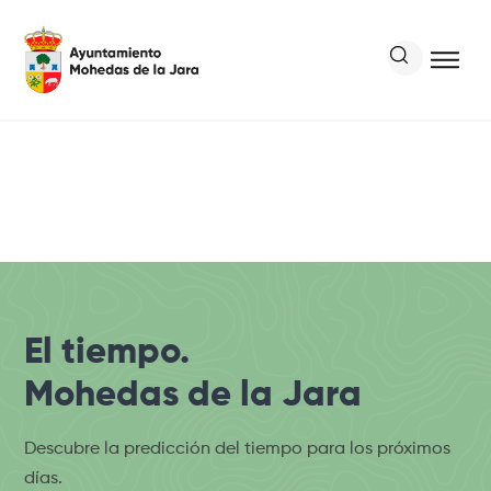
El tiempo.
Mohedas de la Jara
Descubre la predicción del tiempo para los próximos
días.