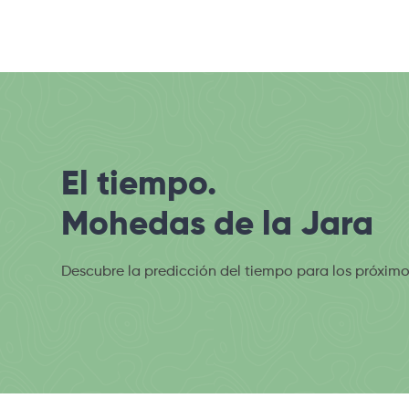
El tiempo.
Mohedas de la Jara
Descubre la predicción del tiempo para los próximo