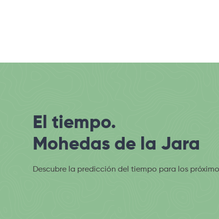
El tiempo.
Mohedas de la Jara
Descubre la predicción del tiempo para los próximo