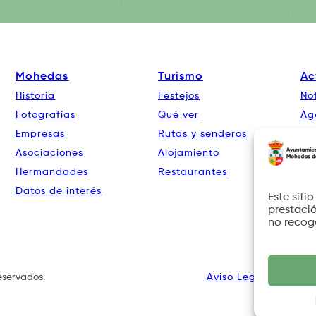
Mohedas
Turismo
Ac
Historia
Festejos
Not
Fotografías
Qué ver
Ag
Empresas
Rutas y senderos
Co
Asociaciones
Alojamiento
Hermandades
Restaurantes
Datos de interés
Este siti
prestació
no recog
eservados.
Aviso Legal
Política 