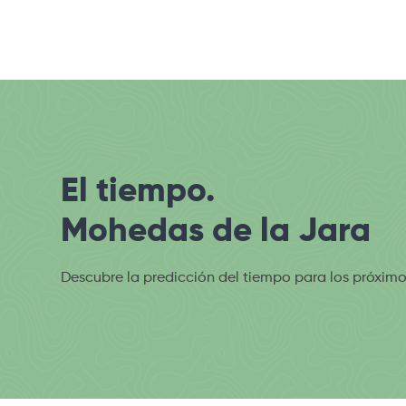
El tiempo.
Mohedas de la Jara
Descubre la predicción del tiempo para los próximo