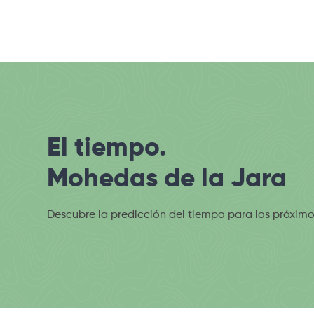
El tiempo.
Mohedas de la Jara
Descubre la predicción del tiempo para los próximo