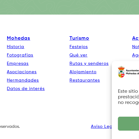
Mohedas
Turismo
Ac
Historia
Festejos
Not
Fotografías
Qué ver
Ag
Empresas
Rutas y senderos
Co
Asociaciones
Alojamiento
Hermandades
Restaurantes
Datos de interés
Este siti
prestació
no recog
eservados.
Aviso Legal
Política 