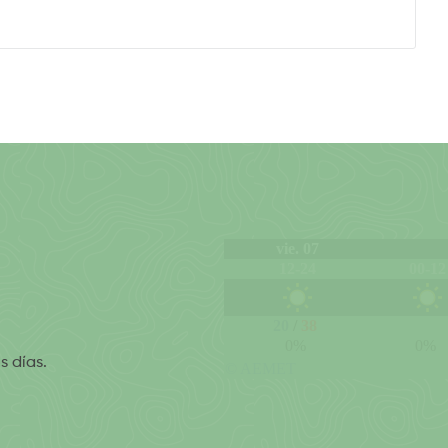
s días.