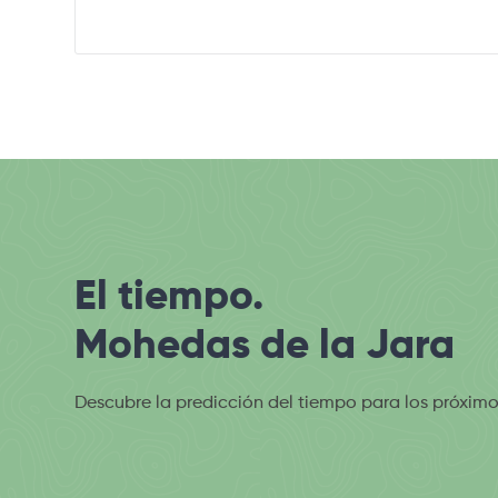
El tiempo.
Mohedas de la Jara
Descubre la predicción del tiempo para los próximo